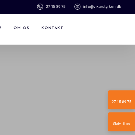
27 15 89 75
info@vikarstyrken.dk
E
OM OS
KONTAKT
27 15 89 75​
Skriv til os