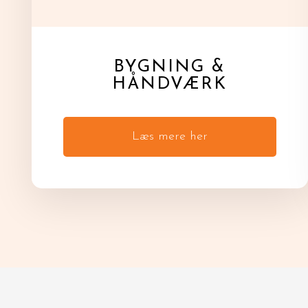
BYGNING &
HÅNDVÆRK
Læs mere her