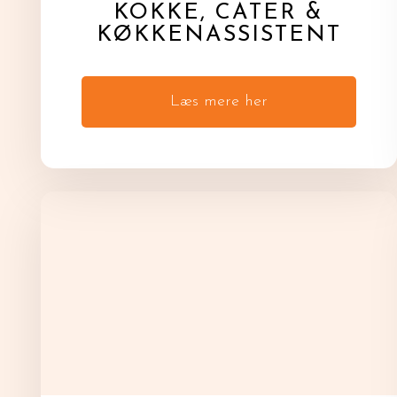
KOKKE, CATER &
KØKKENASSISTENT
Læs mere her​